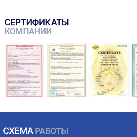
СЕРТИФИКАТЫ
КОМПАНИИ
ы
СХЕМА
РАБОТЫ