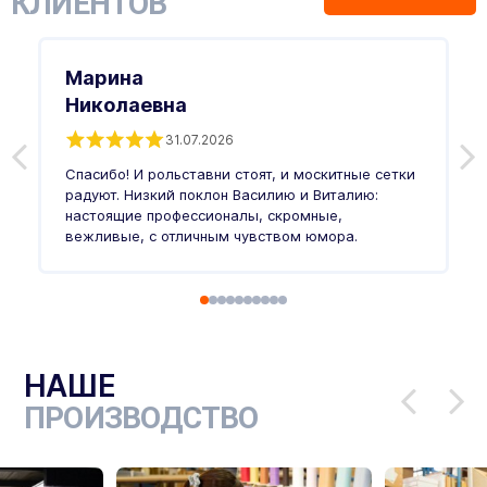
КЛИЕНТОВ
Марина
Николаевна
31.07.2026
З
п
Спасибо! И рольставни стоят, и москитные сетки
п
о
радуют. Низкий поклон Василию и Виталию:
т
настоящие профессионалы, скромные,
п
вежливые, с отличным чувством юмора.
п
Ч
НАШЕ
ПРОИЗВОДСТВО