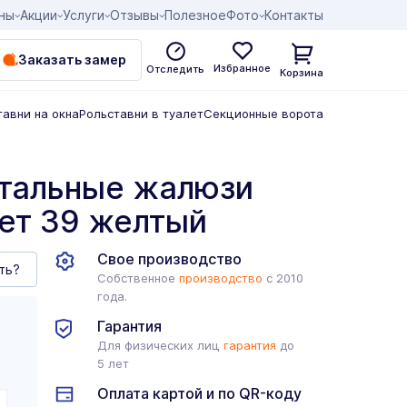
ны
Акции
Услуги
Отзывы
Полезное
Фото
Контакты
Заказать замер
Избранное
Отследить
Корзина
тавни на окна
Рольставни в туалет
Секционные ворота
нтальные жалюзи
вет 39 желтый
Свое производство
ть?
Собственное
производство
с 2010
года.
Гарантия
Для физических лиц
гарантия
до
5 лет
Оплата картой и по QR-коду