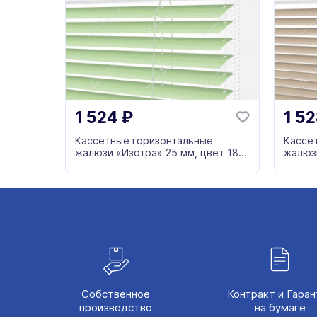
1 524
₽
1 5
Кассетные горизонтальные
Кассе
жалюзи «Изотра» 25 мм, цвет 187
жалюзи
зеленый
бежев
Собственное
Контракт и Гаран
производство
на бумаге