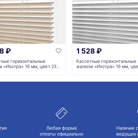
28
₽
1 528
₽
тные горизонтальные
Кассетные горизонтальные
 «Изотра» 16 мм, цвет 23
жалюзи «Изотра» 16 мм, цв
ый
серый
тия
Любая форма
Наличие 
оплаты официально
ведущих 