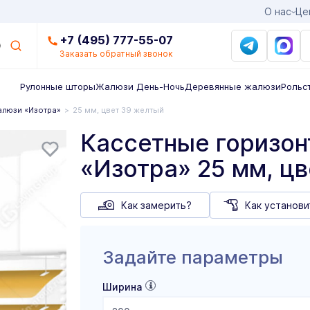
О нас
Це
+7 (495) 777-55-07
Заказать обратный звонок
Рулонные шторы
Жалюзи День-Ночь
Деревянные жалюзи
Рольс
алюзи «Изотра»
25 мм, цвет 39 желтый
Кассетные горизо
«Изотра» 25 мм, ц
Как замерить?
Как установи
Задайте параметры
Ширина