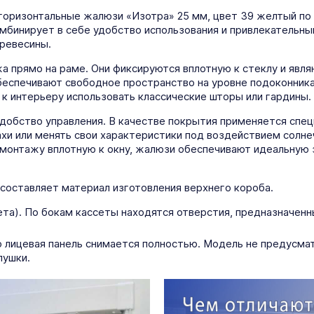
горизонтальные жалюзи «Изотра» 25 мм, цвет 39 желтый по 
мбинирует в себе удобство использования и привлекательн
древесины.
 прямо на раме. Они фиксируются вплотную к стеклу и явля
еспечивают свободное пространство на уровне подоконника
 к интерьеру использовать классические шторы или гардины.
добство управления. В качестве покрытия применяется спец
ахи или менять свои характеристики под воздействием солне
монтажу вплотную к окну, жалюзи обеспечивают идеальную 
составляет материал изготовления верхнего короба.
та). По бокам кассеты находятся отверстия, предназначенн
о лицевая панель снимается полностью. Модель не предусма
лушки.