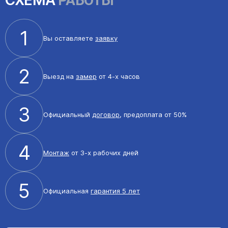
СХЕМА
РАБОТЫ
1
Вы оставляете
заявку
2
Выезд на
замер
от 4-х часов
3
Официальный
договор
, предоплата от 50%
4
Монтаж
от 3-х рабочих дней
5
Официальная
гарантия 5 лет