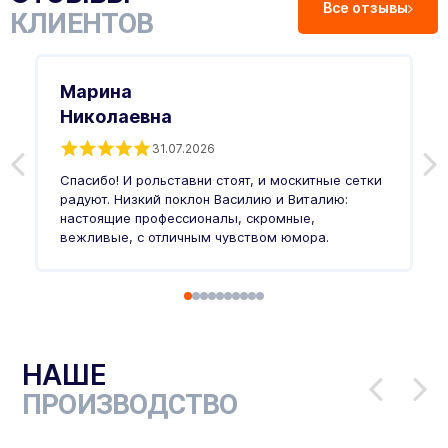
Все отзывы
КЛИЕНТОВ
Марина
Николаевна
31.07.2026
З
п
Спасибо! И рольставни стоят, и москитные сетки
п
о
радуют. Низкий поклон Василию и Виталию:
т
настоящие профессионалы, скромные,
п
вежливые, с отличным чувством юмора.
п
Ч
НАШЕ
ПРОИЗВОДСТВО