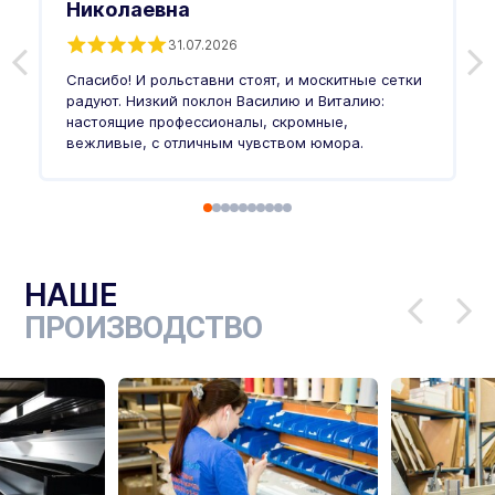
Николаевна
31.07.2026
З
п
Спасибо! И рольставни стоят, и москитные сетки
п
о
радуют. Низкий поклон Василию и Виталию:
т
настоящие профессионалы, скромные,
п
вежливые, с отличным чувством юмора.
п
Ч
НАШЕ
ПРОИЗВОДСТВО