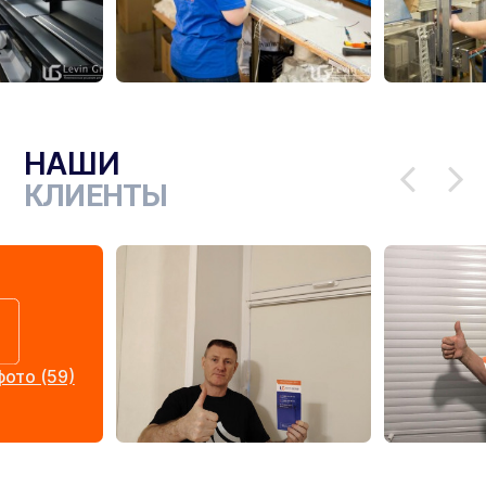
НАШИ
КЛИЕНТЫ
ото (59)