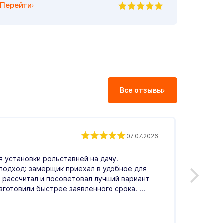
Перейти
Все отзывы
Екат
07.07.2026
Влад
 установки рольставней на дачу.
С.
подход: замерщик приехал в удобное для
 рассчитал и посоветовал лучший вариант
Оценка
зготовили быстрее заявленного срока. ...
операт
гостин
день, 