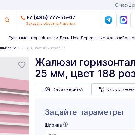
О нас
Це
+7 (495) 777-55-07
Заказать обратный звонок
Рулонные шторы
Жалюзи День-Ночь
Деревянные жалюзи
Рольс
миниевые
25 мм, цвет 188 розовый
Жалюзи горизонта
25 мм, цвет 188 ро
Как замерить?
Как установи
Задайте параметры
Ширина