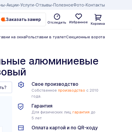
ны
Акции
Услуги
Отзывы
Полезное
Фото
Контакты
Заказать замер
Избранное
Отследить
Корзина
тавни на окна
Рольставни в туалет
Секционные ворота
льные алюминиевые
зовый
Свое производство
ть?
Собственное
производство
с 2010
года.
Гарантия
Для физических лиц
гарантия
до
5 лет
Оплата картой и по QR-коду