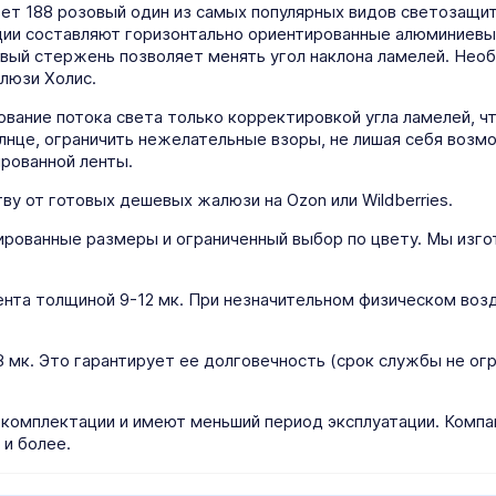
т 188 розовый один из самых популярных видов светозащит
ции составляют горизонтально ориентированные алюминиевы
вый стержень позволяет менять угол наклона ламелей. Нео
люзи Холис.
вание потока света только корректировкой угла ламелей, 
олнце, ограничить нежелательные взоры, не лишая себя возм
рованной ленты.
ву от готовых дешевых жалюзи на Ozon или Wildberries.
ированные размеры и ограниченный выбор по цвету. Мы изг
нта толщиной 9-12 мк. При незначительном физическом возд
мк. Это гарантирует ее долговечность (срок службы не огра
 комплектации и имеют меньший период эксплуатации. Компа
 и более.