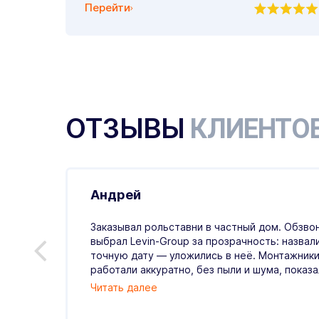
Перейти
ОТЗЫВЫ
КЛИЕНТО
Андрей
.07.2026
Заказывал рольставни в частный дом. Обзвон
выбрал Levin-Group за прозрачность: назвал
й
точную дату — уложились в неё. Монтажники
ые,
работали аккуратно, без пыли и шума, показали
Читать далее