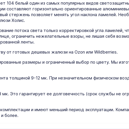
т 104 белый один из самых популярных видов светозащитны
ции составляют горизонтально ориентированные алюминиевы
вый стержень позволяет менять угол наклона ламелей. Нео
люзи Холис.
вание потока света только корректировкой угла ламелей, 
олнце, ограничить нежелательные взоры, не лишая себя возм
рованной ленты.
ву от готовых дешевых жалюзи на Ozon или Wildberries.
ированные размеры и ограниченный выбор по цвету. Мы изг
нта толщиной 9-12 мк. При незначительном физическом возд
мк. Это гарантирует ее долговечность (срок службы не огра
 комплектации и имеют меньший период эксплуатации. Компа
 и более.