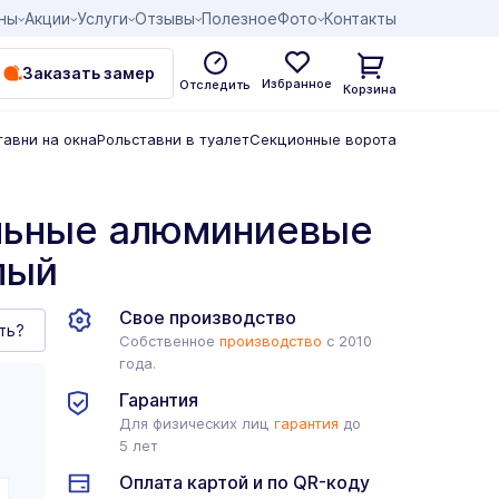
ны
Акции
Услуги
Отзывы
Полезное
Фото
Контакты
Заказать замер
Избранное
Отследить
Корзина
тавни на окна
Рольставни в туалет
Секционные ворота
льные алюминиевые
лый
Свое производство
ть?
Собственное
производство
с 2010
года.
Гарантия
Для физических лиц
гарантия
до
5 лет
Оплата картой и по QR-коду