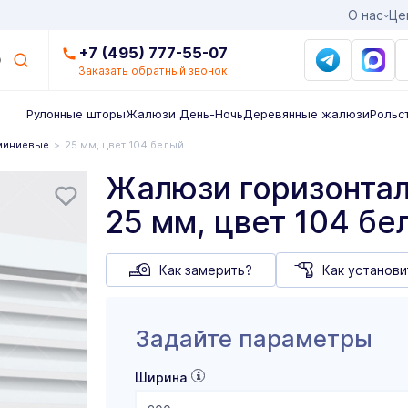
О нас
Це
+7 (495) 777-55-07
Заказать обратный звонок
Рулонные шторы
Жалюзи День-Ночь
Деревянные жалюзи
Рольс
миниевые
25 мм, цвет 104 белый
Жалюзи горизонта
25 мм, цвет 104 бе
Как замерить?
Как установи
Задайте параметры
Ширина