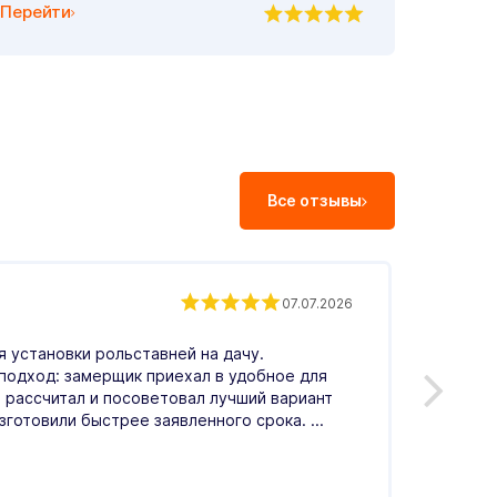
Перейти
Все отзывы
Екат
07.07.2026
Влад
 установки рольставней на дачу.
С.
подход: замерщик приехал в удобное для
 рассчитал и посоветовал лучший вариант
Оценка
зготовили быстрее заявленного срока. ...
операт
гостин
день, 