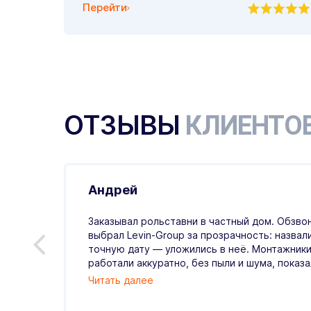
Перейти
ОТЗЫВЫ
КЛИЕНТО
Андрей
.07.2026
Заказывал рольставни в частный дом. Обзвон
выбрал Levin-Group за прозрачность: назвал
й
точную дату — уложились в неё. Монтажники
ые,
работали аккуратно, без пыли и шума, показали
Читать далее