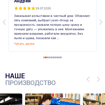
Андрей
29.07.2026
Заказывал рольставни в частный дом. Обзвонил
О
пять компаний, выбрал Levin-Group за
р
и
прозрачность: назвали полную цену сразу и
п
точную дату — уложились в неё. Монтажники
в
приехали вовремя, работали аккуратно, без
л
пыли и шума, показали как ...
и
Читать далее
Ч
НАШЕ
ПРОИЗВОДСТВО