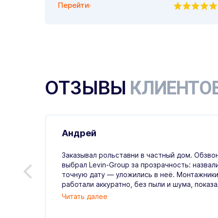
Перейти
ОТЗЫВЫ
КЛИЕНТО
Андрей
.07.2026
Заказывал рольставни в частный дом. Обзвон
выбрал Levin-Group за прозрачность: назвал
й
точную дату — уложились в неё. Монтажники
ые,
работали аккуратно, без пыли и шума, показали
Читать далее