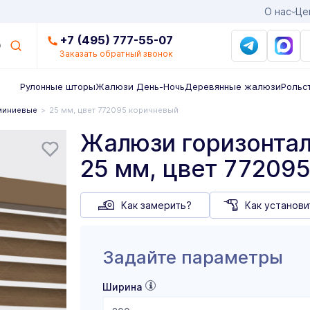
О нас
Це
+7 (495) 777-55-07
Заказать обратный звонок
Рулонные шторы
Жалюзи День-Ночь
Деревянные жалюзи
Рольс
миниевые
25 мм, цвет 772095 коричневый
Жалюзи горизонта
25 мм, цвет 77209
Как замерить?
Как установи
Задайте параметры
Ширина