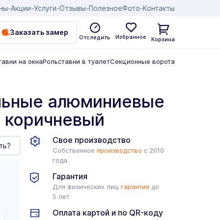
ны
Акции
Услуги
Отзывы
Полезное
Фото
Контакты
Заказать замер
Избранное
Отследить
Корзина
тавни на окна
Рольставни в туалет
Секционные ворота
льные алюминиевые
5 коричневый
Свое производство
ть?
Собственное
производство
с 2010
года.
Гарантия
Для физических лиц
гарантия
до
5 лет
Оплата картой и по QR-коду