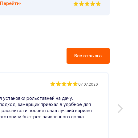
Перейти
Все отзывы
Екат
07.07.2026
Влад
 установки рольставней на дачу.
С.
подход: замерщик приехал в удобное для
 рассчитал и посоветовал лучший вариант
Оценка
зготовили быстрее заявленного срока. ...
операт
гостин
день, 