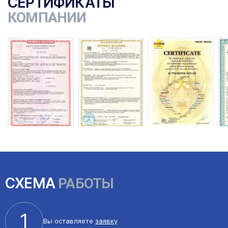
СЕРТИФИКАТЫ
КОМПАНИИ
ы
СХЕМА
РАБОТЫ
1
Вы оставляете
заявку