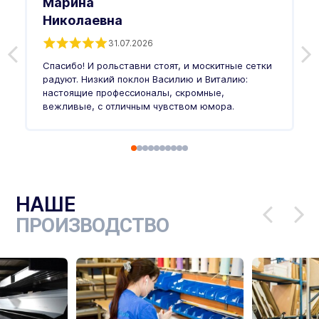
Марина
Николаевна
31.07.2026
З
п
Спасибо! И рольставни стоят, и москитные сетки
п
о
радуют. Низкий поклон Василию и Виталию:
т
настоящие профессионалы, скромные,
п
вежливые, с отличным чувством юмора.
п
Ч
НАШЕ
ПРОИЗВОДСТВО